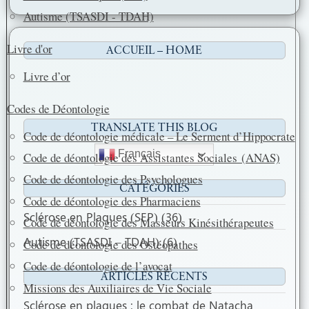
a
h
m
a
o
p
e
Autisme (TSASDI - TDAH)
c
a
a
r
k
p
r
e
t
i
t
Livre d'or
ACCUEIL – HOME
b
s
l
a
Livre d’or
o
A
g
o
p
e
Codes de Déontologie
k
p
r
TRANSLATE THIS BLOG
Code de déontologie médicale – Le Serment d’Hippocrate
Français
Code de déontologie des Assistantes Sociales (ANAS)
Code de déontologie des Psychologues
CATÉGORIES
Code de déontologie des Pharmaciens
Sclérose en Plaques (SEP)
(36)
Code de déontologie des Masseurs Kinésithérapeutes
Autisme (TSASDI – TDAH)
(6)
Code de déontologie des Ostéopathes
Code de déontologie de l’avocat
ARTICLES RÉCENTS
Missions des Auxiliaires de Vie Sociale
Sclérose en plaques : le combat de Natacha