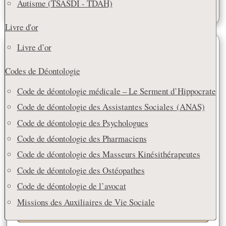
Autisme (TSASDI - TDAH)
F
W
X
E
P
o
p
e
a
h
m
a
k
p
r
Livre d'or
c
a
a
r
Livre d’or
e
t
i
t
ACCUEIL – HOME
b
s
l
a
Codes de Déontologie
o
A
g
o
p
e
Code de déontologie médicale – Le Serment d’Hippocrate
k
p
r
Code de déontologie des Assistantes Sociales (ANAS)
TRANSLATE THIS BLOG
Code de déontologie des Psychologues
Français
Code de déontologie des Pharmaciens
CATÉGORIES
Code de déontologie des Masseurs Kinésithérapeutes
Code de déontologie des Ostéopathes
Sclérose en Plaques (SEP)
(36)
Code de déontologie de l’avocat
Autisme (TSASDI – TDAH)
(6)
Missions des Auxiliaires de Vie Sociale
ARTICLES RÉCENTS