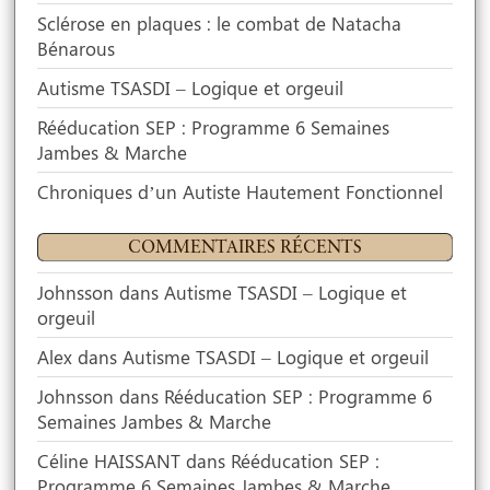
Scroll
Sclérose en plaques : le combat de Natacha
down
Bénarous
to
content
Autisme TSASDI – Logique et orgeuil
Rééducation SEP : Programme 6 Semaines
Jambes & Marche
Chroniques d’un Autiste Hautement Fonctionnel
COMMENTAIRES RÉCENTS
Johnsson
dans
Autisme TSASDI – Logique et
orgeuil
Alex
dans
Autisme TSASDI – Logique et orgeuil
Johnsson
dans
Rééducation SEP : Programme 6
Semaines Jambes & Marche
Céline HAISSANT
dans
Rééducation SEP :
Programme 6 Semaines Jambes & Marche