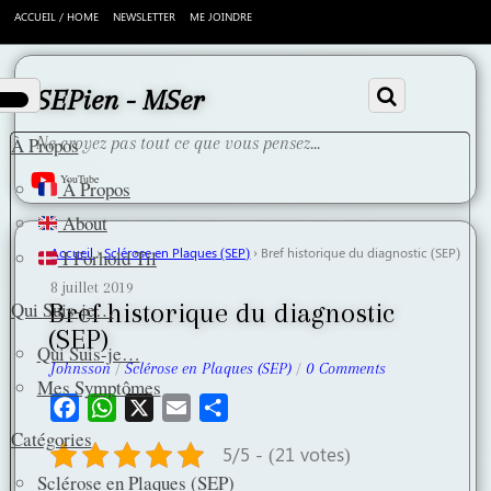
ACCUEIL / HOME
NEWSLETTER
ME JOINDRE
Scroll
down
to
SEPien - MSer
content
À Propos
Ne croyez pas tout ce que vous pensez...
YouTube
À Propos
About
Accueil
›
Sclérose en Plaques (SEP)
›
Bref historique du diagnostic (SEP)
I Forhold Til
8 juillet 2019
Bref historique du diagnostic
Qui Suis-je…
(SEP)
Qui Suis-je…
Johnsson
/
Sclérose en Plaques (SEP)
/
0 Comments
Mes Symptômes
F
W
X
E
P
a
h
m
a
Catégories
5/5 - (21 votes)
c
a
a
r
Sclérose en Plaques (SEP)