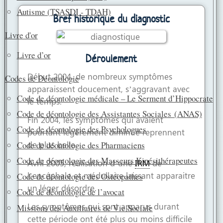
e
t
i
t
Autisme (TSASDI - TDAH)
b
s
l
a
Bref historique du diagnostic
o
A
g
Livre d'or
o
p
e
k
p
r
Livre d’or
Déroulement
Début 2004,
de nombreux symptômes
Codes de Déontologie
apparaissent doucement, s’aggravant avec
Code de déontologie médicale – Le Serment d’Hippocrate
le temps.
Code de déontologie des Assistantes Sociales (ANAS)
Fin 2004, les symptômes qui avaient
Code de déontologie des Psychologues
pourtant légèrement diminué reprennent
de plus belle.
Code de déontologie des Pharmaciens
Code de déontologie des Masseurs Kinésithérapeutes
Avril 2005, réalisation d’une
IRM
de
l’encéphale et médullaire laissant apparaitre
Code de déontologie des Ostéopathes
un léger désordre.
Code de déontologie de l’avocat
Les symptômes qui sont apparus durant
Missions des Auxiliaires de Vie Sociale
cette période ont été plus ou moins difficile