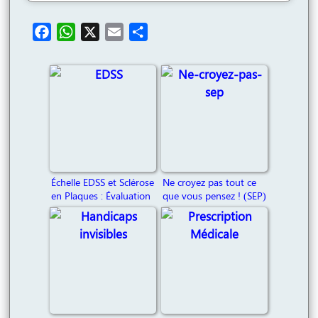
F
W
X
E
P
a
h
m
a
c
a
a
r
e
t
i
t
b
s
l
a
o
A
g
o
p
e
k
p
r
Échelle EDSS et Sclérose
Ne croyez pas tout ce
en Plaques : Évaluation
que vous pensez ! (SEP)
et Signification