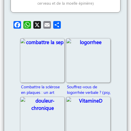
cerveau et de la moelle épinière)
F
W
X
E
P
a
h
m
a
c
a
a
r
e
t
i
t
b
s
l
a
o
A
g
o
p
e
k
p
r
Combattre la sclérose
Souffrez-vous de
en plaques : un art
logorrhée verbale ? (psy,
martial
neuro,
TSA
…)