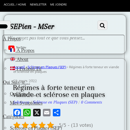
ACCUEIL / HOME
NEWSLETTER
ME JOINDRE
Scroll
down
to
SEPien - MSer
content
À Propos
Ne croyez pas tout ce que vous pensez...
YouTube
À Propos
About
Accueil
›
Sclérose en Plaques (SEP)
›
Régimes à forte teneur en viande
I Forhold Til
et sclérose en plaques
29 mars 2022
Qui Suis-je…
Régimes à forte teneur en
viande et sclérose en plaques
Qui Suis-je…
Mes Symptômes
Johnsson
/
Sclérose en Plaques (SEP)
/
0 Comments
F
W
X
E
P
Catégories
a
h
m
a
5/5 - (13 votes)
Sclérose en Plaques (SEP)
c
a
a
r