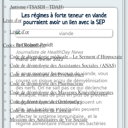
e
t
i
t
Autisme (TSASDI - TDAH)
b
s
l
a
Les régimes à forte teneur en viande
Livre d'or
o
A
g
pourraient avoir un lien avec la SEP
o
p
e
Livre d’or
k
p
r
Par Robert Preidt
Codes de Déontologie
Journaliste de HealthDay News
Code de déontologie médicale – Le Serment d’Hippocrate
mardi 1er février 2022
Code de déontologie des Assistantes Sociales (ANAS)
Si vous mangez beaucoup de viande, vous
Code de déontologie des Psychologues
courez un risque accru de démyélinisation
Code de déontologie des Pharmaciens
des nerfs. On ne sait pas ce qui déclenche
Code de déontologie des Masseurs Kinésithérapeutes
l’attaque, mais de plus en plus de preuves
Code de déontologie des Ostéopathes
suggèrent que les bactéries y jouent un
rôle. Les bactéries intestinales peuvent
Code de déontologie de l’avocat
affecter le système immunitaire , et le
Missions des Auxiliaires de Vie Sociale
régime alimentaire influence les bactéries